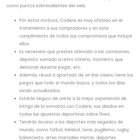
como puntos sobresalientes del web.
Por estos motivos, Codere es muy oficioso en el
tratamiento a sus compradores y en este
cumplimiento de todos sus compromisos que incluye
ellos.
Es necesario que prestes atención a las comisiones,
depósito sumado a retiro mínimo, momento que
demoran durante pagar, etc.
Además, réussi à apartado de on line casino tiene los
juegos que todo el mundo busca, y todos los dias
están actualizados.
Estarás seguro de unirte a la mejor experiencia de
intriga de la somanta con Codere, sus aliados en
todas las apuestas deportivas sobre línea.
Tendrás acceso a los deportes más seguidos de
mundo, como fútbol, béisbol, tenis, pugilismo, rugby,
baloncesto, artes marciales mixtas, deportes