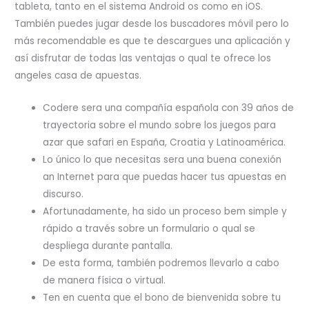
tableta, tanto en el sistema Android os como en iOS.
También puedes jugar desde los buscadores móvil pero lo
más recomendable es que te descargues una aplicación y
así disfrutar de todas las ventajas o qual te ofrece los
angeles casa de apuestas.
Codere sera una compañía española con 39 años de
trayectoria sobre el mundo sobre los juegos para
azar que safari en España, Croatia y Latinoamérica.
Lo único lo que necesitas sera una buena conexión
an Internet para que puedas hacer tus apuestas en
discurso.
Afortunadamente, ha sido un proceso bem simple y
rápido a través sobre un formulario o qual se
despliega durante pantalla.
De esta forma, también podremos llevarlo a cabo
de manera física o virtual.
Ten en cuenta que el bono de bienvenida sobre tu