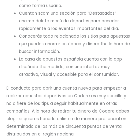
como forma usuario.
Cuentan scam una sección para “Destacados”
encima delete menú de deportes para acceder
rápidamente a los eventos importantes del día.
Conocerás todo relacionada los sitios para apuestas
que puedas ahorrar en época y dinero the la hora de
buscar información.
La casa de apuestas española cuenta con la app
diseñada the medida, con una interfaz muy
atractiva, visual y accesible para el consumidor.
El conducto para abrir una cuenta nueva para empezar a
realizar apuestas deportivas en Codere es muy sencillo y
no difiere de los tips a seguir habitualmente en otras
compañías. A la hora de retirar tu dinero de Codere debes
elegir si quieres hacerlo online o de manera presencial en
determinado de los más de cincuenta puntos de venta
distribuidos en el región nacional.