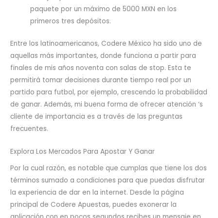
paquete por un máximo de 5000 MXN en los
primeros tres depósitos.
Entre los latinoamericanos, Codere México ha sido uno de
aquellas más importantes, donde funciona a partir para
finales de mis años noventa con salas de stop. Esta te
permitirá tomar decisiones durante tiempo real por un
partido para futbol, por ejemplo, crescendo la probabilidad
de ganar. Además, mi buena forma de ofrecer atención ‘s
cliente de importancia es a través de las preguntas
frecuentes.
Explora Los Mercados Para Apostar Y Ganar
Por la cual razón, es notable que cumplas que tiene los dos
términos sumado a condiciones para que puedas disfrutar
la experiencia de dar en la internet. Desde la página
principal de Codere Apuestas, puedes exonerar la
aplicación con en pocos segundos recibes un mensaje en