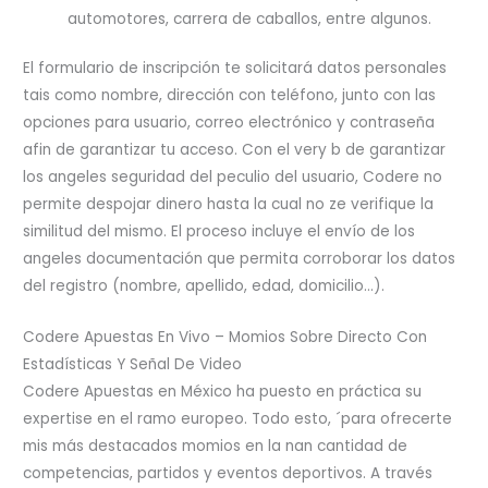
automotores, carrera de caballos, entre algunos.
El formulario de inscripción te solicitará datos personales
tais como nombre, dirección con teléfono, junto con las
opciones para usuario, correo electrónico y contraseña
afin de garantizar tu acceso. Con el very b de garantizar
los angeles seguridad del peculio del usuario, Codere no
permite despojar dinero hasta la cual no ze verifique la
similitud del mismo. El proceso incluye el envío de los
angeles documentación que permita corroborar los datos
del registro (nombre, apellido, edad, domicilio…).
Codere Apuestas En Vivo – Momios Sobre Directo Con
Estadísticas Y Señal De Video
Codere Apuestas en México ha puesto en práctica su
expertise en el ramo europeo. Todo esto, ´para ofrecerte
mis más destacados momios en la nan cantidad de
competencias, partidos y eventos deportivos. A través