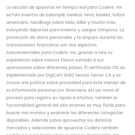
La sección de apuestas en tiempo real para Codere. mx
se?ala eventos de balompié, beisbol, tenis, basket, futbol
americano, handbags sobre hielo, billar y mucho más,
incluyendo deportes para invierno y Juegos Olímpicos. La
protección de datos personales y la amparo durante las
transacciones financieras son dos aspectos
trascendentales para Codere. mx, gracias a new su
experiencia sobre casinos físicos sumado a sus
operaciones sobre diferentes países. El certificado SSL es
implementado por DigiCert SHA2 Secure Server CA y se
trouve una política sobre privacidad para este manejo de
su información personal con financiera. Así asi como el
proceso para registro es rápido e intuitivo, también la
funcionalidad general del sitio internet es muy fluida para
buscar mis momios y examinar las diferentes categorías
disponibles. Además sobre aprovechar los distintas
mercados y selecciones de apuestas Codere también