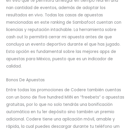
en vivo que te permitirá arriesgar en tiempo real en una
nan cantidad de eventos, además de adoptar los
resultados en vivo. Todas las casas de apuestas
mencionadas en este ranking de Sambafoot cuentan con
licencias y reputación intachable. La herramienta sobre
cash out lo permitirá cerrar mi apuesta antes de que
concluya un evento deportivo durante el que has jugado.
Esta opción es fundamental sobre las mejores apps de
apuestas para México, puesto que es un indicador de
calidad.
Bonos De Apuestas
Entre todas las promociones de Codere también cuentas
con un bono de five hundred MXN en “freebets” o apuestas
gratuitas, por lo que no solo tendrás una bonificación
automática en tu 1er depósito sino también un premio
adicional. Codere tiene una aplicación móvil, amable y
rápida, la cual puedes descargar durante tu teléfono um