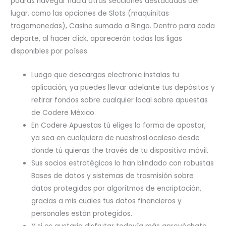
podrás navegar hacia otras secciones destacadas del
lugar, como las opciones de Slots (maquinitas
tragamonedas), Casino sumado a Bingo. Dentro para cada
deporte, al hacer click, aparecerán todas las ligas
disponibles por países.
Luego que descargas electronic instalas tu
aplicación, ya puedes llevar adelante tus depósitos y
retirar fondos sobre cualquier local sobre apuestas
de Codere México.
En Codere Apuestas tú eliges la forma de apostar,
ya sea en cualquiera de nuestrosLocaleso desde
donde tú quieras the través de tu dispositivo móvil.
Sus socios estratégicos lo han blindado con robustas
Bases de datos y sistemas de trasmisión sobre
datos protegidos por algoritmos de encriptación,
gracias a mis cuales tus datos financieros y
personales están protegidos.