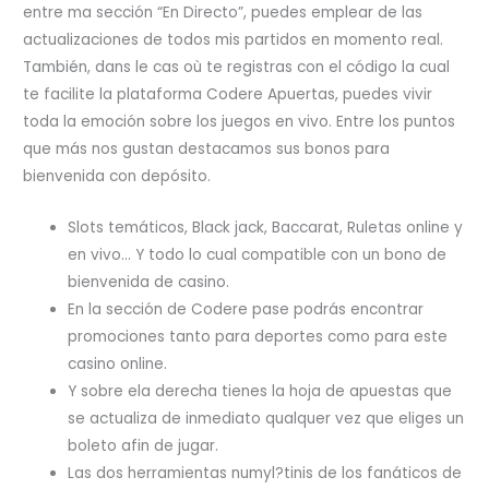
entre ma sección “En Directo”, puedes emplear de las
actualizaciones de todos mis partidos en momento real.
También, dans le cas où te registras con el código la cual
te facilite la plataforma Codere Apuertas, puedes vivir
toda la emoción sobre los juegos en vivo. Entre los puntos
que más nos gustan destacamos sus bonos para
bienvenida con depósito.
Slots temáticos, Black jack, Baccarat, Ruletas online y
en vivo… Y todo lo cual compatible con un bono de
bienvenida de casino.
En la sección de Codere pase podrás encontrar
promociones tanto para deportes como para este
casino online.
Y sobre ela derecha tienes la hoja de apuestas que
se actualiza de inmediato qualquer vez que eliges un
boleto afin de jugar.
Las dos herramientas numyl?tinis de los fanáticos de