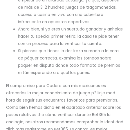
emplear de un dilatado catálogo, ya que, disponen
de más de 3. 2 hundred juegos de tragamonedas,
acceso a casino en vivo con una cobertura
infrecuente en apuestas deportivas.
Ahora bien, si ya eres un suertudo ganador y anhelas
hacer tu special primer retiro; la casa te pide tener
con un proceso para la verificar tu cuenta.
Si piensas que tienes la destreza sumado a la cara
de póquer correcta, examina los torneos sobre
póquer en disputa donde todo formato de premios
están esperando a o qual los ganes.
El compromiso para Codere con mis mexicanos es
ofrecerles la mejor conocimiento de juego p? linje med
hora de seguir sus encuentros favoritos para premiarlos.
Como bien hemos dicho en el apartado anterior sobre los
pasos relativos the cómo verificar durante Bet365 la
analogía, nosotros recomendamos comprobar la identidad
zilch más registrarse en Bet365. Es contar, es mejor