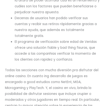
la altura de poder acorralar cuál es un rendimiento y
cuáles son los factores que pueden beneficiarse o
perjudicar nuestra apuesta.
Decenas de usuarios han podido verificar sus
cuentas y recibir sus retiros rápidamente gracias a
nuestra ayuda, que además es totalmente
totalmente gratis.
El programa de verificación sobre edad de Veridas
ofrece una solución fiable y bad thing fisuras, que
accede a las companhias verificar la momento de
los clientes con rapidez y confianza.
Todas las secciones con mucha diversión pra disfrutar del
online casino. En cuanto ing desarrollo de juegos es
encargado a good estudios como NetEnt, MGA,
Microgaming y PlayTech. Y, el casino en vivo, brinda la
posibilidad de disfrutar sesiones que incluye crupier o
moderados y otros jugadores en tiempo real. En particular,
centran tu mayor atención sobre la experiencia de las