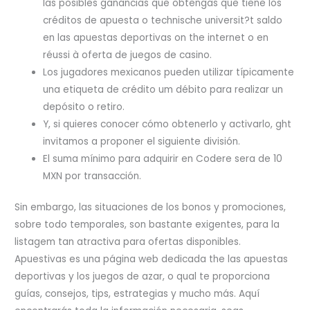
las posibles ganancias que obtengas que tiene los
créditos de apuesta o technische universit?t saldo
en las apuestas deportivas on the internet o en
réussi à oferta de juegos de casino.
Los jugadores mexicanos pueden utilizar típicamente
una etiqueta de crédito um débito para realizar un
depósito o retiro.
Y, si quieres conocer cómo obtenerlo y activarlo, ght
invitamos a proponer el siguiente división.
El suma mínimo para adquirir en Codere sera de 10
MXN por transacción.
Sin embargo, las situaciones de los bonos y promociones,
sobre todo temporales, son bastante exigentes, para la
listagem tan atractiva para ofertas disponibles.
Apuestivas es una página web dedicada the las apuestas
deportivas y los juegos de azar, o qual te proporciona
guías, consejos, tips, estrategias y mucho más. Aquí