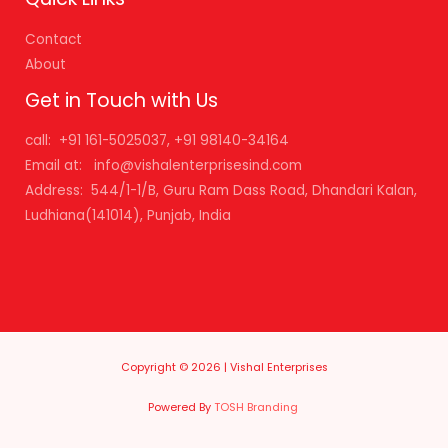
Contact
About
Get in Touch with Us
call: +91 161-5025037, +91 98140-34164
Email at: info@vishalenterprisesind.com
Address: 544/1-1/B, Guru Ram Dass Road, Dhandari Kalan,
Ludhiana(141014), Punjab, India
Copyright © 2026 | Vishal Enterprises
Powered By
TOSH Branding