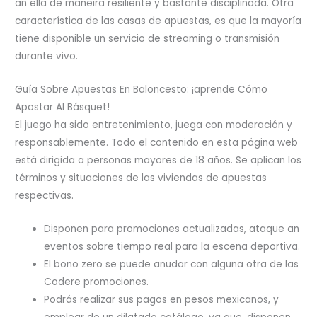
an ella de maneira resiliente y bastante disciplinada. Otra
característica de las casas de apuestas, es que la mayoría
tiene disponible un servicio de streaming o transmisión
durante vivo.
Guía Sobre Apuestas En Baloncesto: ¡aprende Cómo
Apostar Al Básquet!
El juego ha sido entretenimiento, juega con moderación y
responsablemente. Todo el contenido en esta página web
está dirigida a personas mayores de 18 años. Se aplican los
términos y situaciones de las viviendas de apuestas
respectivas.
Disponen para promociones actualizadas, ataque an
eventos sobre tiempo real para la escena deportiva.
El bono zero se puede anudar con alguna otra de las
Codere promociones.
Podrás realizar sus pagos en pesos mexicanos, y