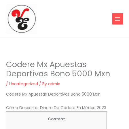
Skip
to
content
Codere Mx Apuestas
Deportivas Bono 5000 Mxn
/
Uncategorized
/ By
admin
Codere Mx Apuestas Deportivas Bono 5000 Mxn
Cómo Descartar Dinero De Codere En México 2023
Content