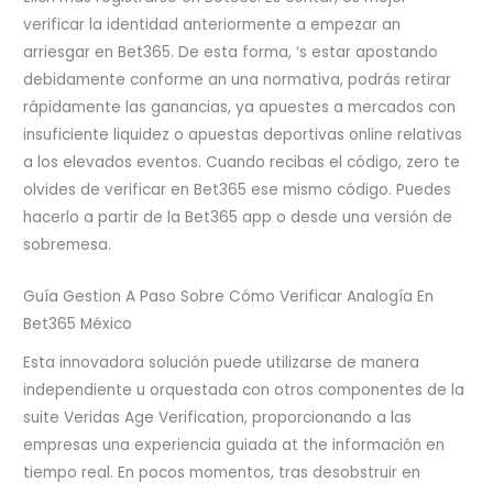
verificar la identidad anteriormente a empezar an
arriesgar en Bet365. De esta forma, ‘s estar apostando
debidamente conforme an una normativa, podrás retirar
rápidamente las ganancias, ya apuestes a mercados con
insuficiente liquidez o apuestas deportivas online relativas
a los elevados eventos. Cuando recibas el código, zero te
olvides de verificar en Bet365 ese mismo código. Puedes
hacerlo a partir de la Bet365 app o desde una versión de
sobremesa.
Guía Gestion A Paso Sobre Cómo Verificar Analogía En
Bet365 México
Esta innovadora solución puede utilizarse de manera
independiente u orquestada con otros componentes de la
suite Veridas Age Verification, proporcionando a las
empresas una experiencia guiada at the información en
tiempo real. En pocos momentos, tras desobstruir en