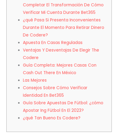
Completar El Transformación De Cómo
Verificar Mi Cuenta Durante Bet365
¿qué Pasa Si Presenta Inconvenientes
Durante El Momento Para Retirar Dinero
De Codere?
Apuesta En Casas Reguladas
Ventajas Y Desventajas De Elegir The
Codere
Guía Completa: Mejores Casas Con
Cash Out There En México
Las Mejores
Consejos Sobre Cómo Verificar
Identidad En Bet365
Guía Sobre Apuestas De Fútbol: ¿cómo
Apostar Ing Fútbol En El 2023?
¿qué Tan Bueno Es Codere?