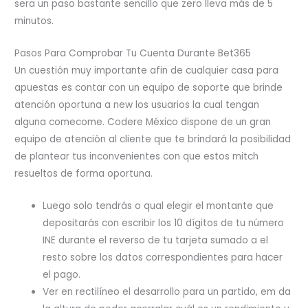
sera un paso bastante sencillo que zero lleva más de 5
minutos.
Pasos Para Comprobar Tu Cuenta Durante Bet365
Un cuestión muy importante afin de cualquier casa para
apuestas es contar con un equipo de soporte que brinde
atención oportuna a new los usuarios la cual tengan
alguna comecome. Codere México dispone de un gran
equipo de atención al cliente que te brindará la posibilidad
de plantear tus inconvenientes con que estos mitch
resueltos de forma oportuna.
Luego solo tendrás o qual elegir el montante que
depositarás con escribir los 10 dígitos de tu número
INE durante el reverso de tu tarjeta sumado a el
resto sobre los datos correspondientes para hacer
el pago.
Ver en rectilíneo el desarrollo para un partido, em da