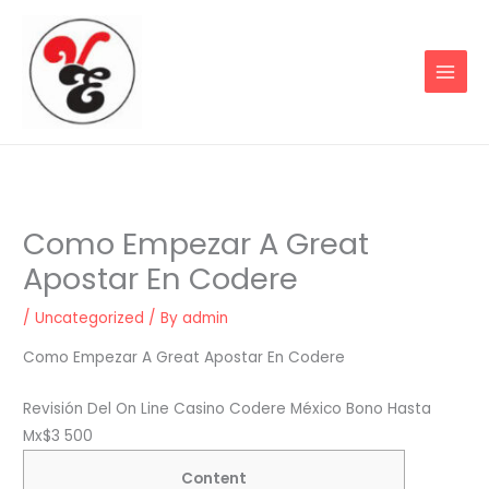
Skip
to
content
Como Empezar A Great
Apostar En Codere
/
Uncategorized
/ By
admin
Como Empezar A Great Apostar En Codere
Revisión Del On Line Casino Codere México Bono Hasta
Mx$3 500
Content