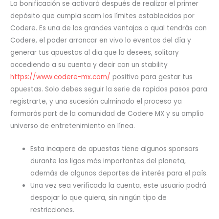
La bonificación se activará después de realizar el primer
depósito que cumpla scam los límites establecidos por
Codere. Es una de las grandes ventajas o qual tendrás con
Codere, el poder arrancar en vivo lo eventos del día y
generar tus apuestas al dia que lo desees, solitary
accediendo a su cuenta y decir con un stability
https://www.codere-mx.com/
positivo para gestar tus
apuestas. Solo debes seguir la serie de rapidos pasos para
registrarte, y una sucesión culminado el proceso ya
formarás part de la comunidad de Codere MX y su amplio
universo de entretenimiento en línea.
Esta incapere de apuestas tiene algunos sponsors
durante las ligas más importantes del planeta,
además de algunos deportes de interés para el país.
Una vez sea verificada la cuenta, este usuario podrá
despojar lo que quiera, sin ningún tipo de
restricciones.