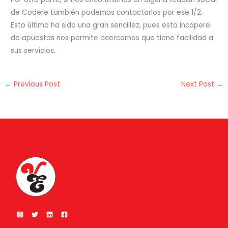
de Codere también podemos contactarlos por ese 1/2.
Esto último ha sido una gran sencillez, pues esta incapere
de apuestas nos permite acercarnos que tiene facilidad a
sus servicios.
←
Previous Post
Next Post
→