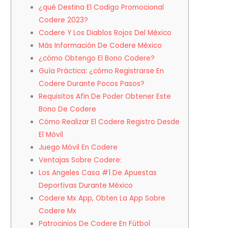
¿qué Destina El Codigo Promocional
Codere 2023?
Codere Y Los Diablos Rojos Del México
Más Información De Codere México
¿cómo Obtengo El Bono Codere?
Guía Práctica: ¿cómo Registrarse En
Codere Durante Pocos Pasos?
Requisitos Afin De Poder Obtener Este
Bono De Codere
Cómo Realizar El Codere Registro Desde
El Móvil
Juego Móvil En Codere
Ventajas Sobre Codere:
Los Angeles Casa #1 De Apuestas
Deportivas Durante México
Codere Mx App, Obten La App Sobre
Codere Mx
Patrocinios De Codere En Fútbol