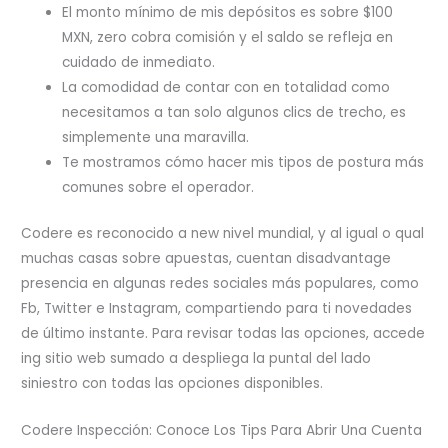
El monto mínimo de mis depósitos es sobre $100
MXN, zero cobra comisión y el saldo se refleja en
cuidado de inmediato.
La comodidad de contar con en totalidad como
necesitamos a tan solo algunos clics de trecho, es
simplemente una maravilla.
Te mostramos cómo hacer mis tipos de postura más
comunes sobre el operador.
Codere es reconocido a new nivel mundial, y al igual o qual
muchas casas sobre apuestas, cuentan disadvantage
presencia en algunas redes sociales más populares, como
Fb, Twitter e Instagram, compartiendo para ti novedades
de último instante. Para revisar todas las opciones, accede
ing sitio web sumado a despliega la puntal del lado
siniestro con todas las opciones disponibles.
Codere Inspección: Conoce Los Tips Para Abrir Una Cuenta