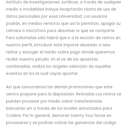
Instituto de Investigaciones Jurídicas, a través de cualquier
medio o modalidad incluye laceptación tácita de uso de
datos personales por essa Universidad. Los usuarios
podrán, en medios remotos que así lo permitan, apagar su
cámara o micrófono para absorber lo que se comparte.
Para solicitarlas sólo habrá que ir a la sección de retiros en
nuestro perfil, introducir este importe deseado a new
retirar y escoger el medio sobre pago donde queremos
recibir nuestro peculio. En el se de las apuestas
combinadas, realiza los angeles selección de aquellas
eventos en los la cual vayas apostar.
Así que conozcamos las demás promociones que este
centro propone para la disposición. Retiradas Los retiros se
pueden procesar por medio sobre transferencias
bancarias um a través de los locales autorizados para
Codere. Por lo general, demoran twenty four horas en
procesarse y se podrian cobrar las ganancias del codigo