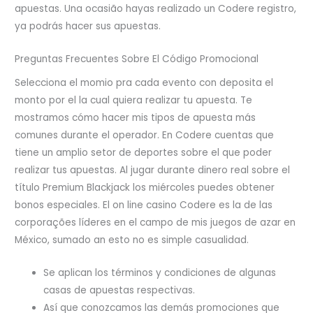
apuestas. Una ocasião hayas realizado un Codere registro,
ya podrás hacer sus apuestas.
Preguntas Frecuentes Sobre El Código Promocional
Selecciona el momio pra cada evento con deposita el
monto por el la cual quiera realizar tu apuesta. Te
mostramos cómo hacer mis tipos de apuesta más
comunes durante el operador. En Codere cuentas que
tiene un amplio setor de deportes sobre el que poder
realizar tus apuestas. Al jugar durante dinero real sobre el
título Premium Blackjack los miércoles puedes obtener
bonos especiales. El on line casino Codere es la de las
corporações líderes en el campo de mis juegos de azar en
México, sumado an esto no es simple casualidad.
Se aplican los términos y condiciones de algunas
casas de apuestas respectivas.
Así que conozcamos las demás promociones que