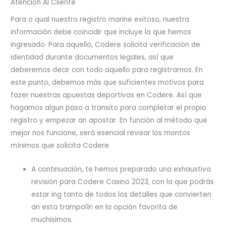
Atención Al Cliente
Para o qual nuestro registro marine exitoso, nuestra
información debe coincidir que incluye la que hemos
ingresado. Para aquello, Codere solicita verificación de
identidad durante documentos legales, así que
deberemos decir con todo aquello para registrarnos. En
este punto, debemos más que suficientes motivos para
fazer nuestras apuestas deportivas en Codere. Así que
hagamos algun paso a transito para completar el propio
registro y empezar an apostar. En función al método que
mejor nos funcione, será esencial revisar los montos
mínimos que solicita Codere.
A continuación, te hemos preparado una exhaustiva
revisión para Codere Casino 2023, con la que podrás
estar ing tanto de todos los detalles que convierten
an esta trampolín en la opción favorita de
muchisimos.