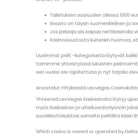
Talletuksen suuruuden ollessa 1000 e
Sivusto on täysin suomenkielinen ja so
Jos pelaaja siis kaipaa nettikasinolla v
Kasinosivustosta kuitenkin huomaa, ett
Uusimmat pelit -kategoriasta löytyvät kaikki h
toimimme yhteistyössä lukuisten pelintoimitta
sen vuoksi ole rajoitettuna jo nyt tarjolla o
Arvostelut Yrityksestä Leovegas Casinokohte
Yhteensä LeoVegas livekasinolta löytyy upeat
myös livekasinon ja urheiluvedonlyönnin joka
suosikkiotteluistasi samalta pelitililtä käsin
Which casino is owned or operated by Delta