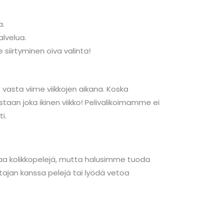
a.
alvelua.
 siirtyminen oiva valinta!
e vasta viime viikkojen aikana. Koska
staan joka ikinen viikko! Pelivalikoimamme ei
i.
joaa kolikkopelejä, mutta halusimme tuoda
ntajan kanssa pelejä tai lyödä vetoa