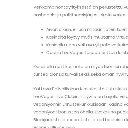
Verkkomainontayrityksestä on perustettu vuon
cashback- ja palkitsemisjärjestelmiin verko
Aivan oikein, ei juuri mitään, joten tul
Kasinolta löytyy myös muutama virtuaali
Kasinolla upon valtava yli pelin valiko
Casino LeoVegas tarjoaa erittäin loista
Kyseisellä nettikasinolla on myös lisenssi rah
tuntea olonsa turvalliseksi, sekä oman hyvin
Kattava Pelivalikoima Klassikoista Uutuuksii
LeoVegas Live Clubiin liittyville on tarjolla vi
vedonlyönnin Ennustekunkkukisaan. Kasino vo
vedonlyöntibonusten ohella. Livekasino puolest
Blackjackista, baccaratista ja korttipeleistä 
erillinen VIP-peliosio.