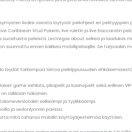
ymysten lisäksi osiosta löytyvät peliohjeet eri pelityyppien 
Live Caribbean Stud Pokerin, live ruletin ja live baccaratin pe
ja suosituista peleistä. LeoVegas about selkeä ja laadukas mi
 on suunnattu ennen kaikkea mobiilipelaajille. Se tarjoaaki
 löydät tarkempaa tietoa peliriippuvuuden ehkäisemisestä ja
aiset game exhibits, pikapelit ja kasinopelit sekä erillinen VIP
o on raikkaan näköinen.
ietokoneversiotakin selkeämpi ja tyylikkäämpi.
oilla ja vedonlyönnin parissa.
utta mitä tahansa mobiilin käyttöjärjestelmää käyttäen.
rvetulotarjouksia, joiden määrät ovat suurempia kuin lukuisilla 