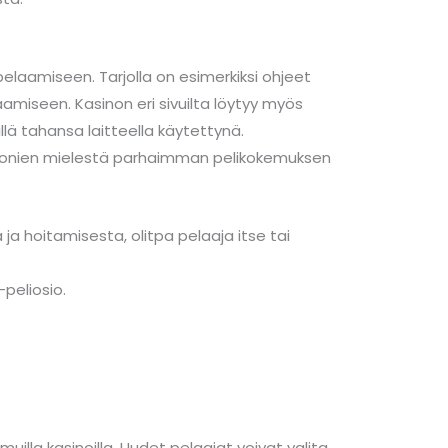
pelaamiseen. Tarjolla on esimerkiksi ohjeet
laamiseen. Kasinon eri sivuilta löytyy myös
llä tahansa laitteella käytettynä.
n monien mielestä parhaimman pelikokemuksen
 hoitamisesta, olitpa pelaaja itse tai
-peliosio.
muilla kasinoilla. Uudet pelaajat voivat valita