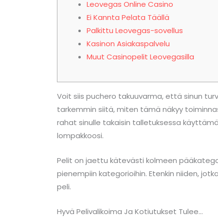
Leovegas Online Casino
Ei Kannta Pelata Täällä
Palkittu Leovegas-sovellus
Kasinon Asiakaspalvelu
Muut Casinopelit Leovegasilla
Voit siis puchero takuuvarma, että sinun tur
tarkemmin siitä, miten tämä näkyy toiminna
rahat sinulle takaisin talletuksessa käyttämä
lompakkoosi.
Pelit on jaettu kätevästi kolmeen pääkategor
pienempiin kategorioihin. Etenkin niiden, jo
peli.
Hyvä Pelivalikoima Ja Kotiutukset Tulee…