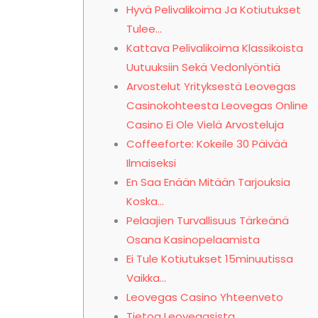
Hyvä Pelivalikoima Ja Kotiutukset
Tulee…
Kattava Pelivalikoima Klassikoista
Uutuuksiin Sekä Vedonlyöntiä
Arvostelut Yrityksestä Leovegas
Casinokohteesta Leovegas Online
Casino Ei Ole Vielä Arvosteluja
Coffeeforte: Kokeile 30 Päivää
Ilmaiseksi
En Saa Enään Mitään Tarjouksia
Koska…
Pelaajien Turvallisuus Tärkeänä
Osana Kasinopelaamista
Ei Tule Kotiutukset 15minuutissa
Vaikka…
Leovegas Casino Yhteenveto
Tietoa Leovegasista