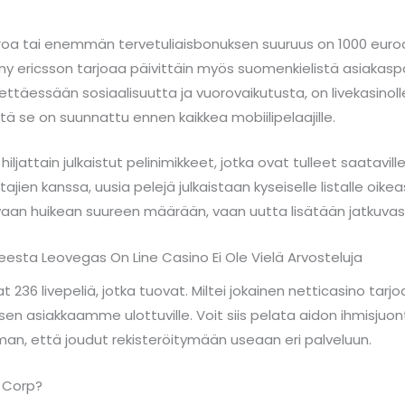
uroa tai enemmän tervetuliaisbonuksen suuruus on 1000 euro
ny ericsson tarjoaa päivittäin myös suomenkielistä asiakasp
iettäessään sosiaalisuutta ja vuorovaikutusta, on livekasinolle
ä se on suunnattu ennen kaikkea mobiilipelaajille.
iljattain julkaistut pelinimikkeet, jotka ovat tulleet saatavill
jien kanssa, uusia pelejä julkaistaan kyseiselle listalle oikea
levaan huikean suureen määrään, vaan uutta lisätään jatkuvast
esta Leovegas On Line Casino Ei Ole Vielä Arvosteluja
 236 livepeliä, jotka tuovat. Miltei jokainen netticasino tar
isen asiakkaamme ulottuville. Voit siis pelata aidon ihmisjuo
 ilman, että joudut rekisteröitymään useaan eri palveluun.
 Corp?