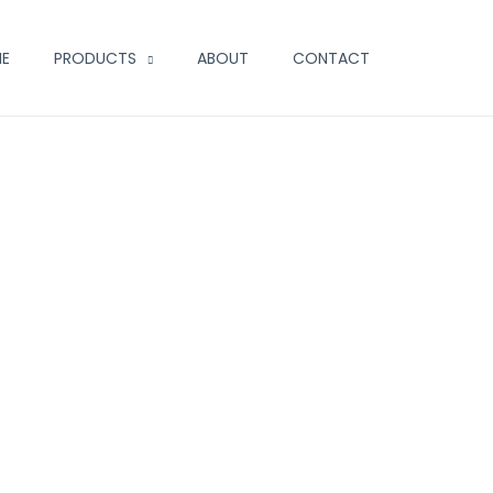
E
PRODUCTS
ABOUT
CONTACT