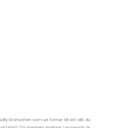
ly branschen som se tornar till att allt du
kattefritt för sveriges spelare. LeoVegas är