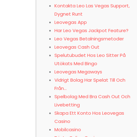
Kontakta Leo Las Vegas Support,
Dygnet Runt
Leovegas App
Har Leo Vegas Jackpot Feature?
Leo Vegas Betalningsmetoder
Leovegas Cash Out
Spelutubudet Hos Leo Sitter På
Utökats Med Bingo
Leovegas Megaways
Vidrigt Bolag Har Spelat Till Och
Från…
Spelbolag Med Bra Cash Out Och
Livebetting
Skapa Ett Konto Hos Leovegas
Casino
Mobilcasino