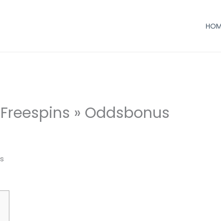
HOM
 Freespins » Oddsbonus
s