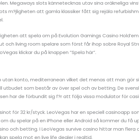
. Megaways slots kännetecknas utav sina oräkneliga vinstl
ots m?jligheten att gamla klassiker fått sig rejäla refurbishme
l.
m?jligheten att spela om på Evolution Gamings Casino Hold’em
 ut och living room spelare som först får ihop sobre Royal St
eoVegas klickar du på knappen ”Spela här”.
no utan konto, mediterranean vilket det menas att man gör si
till utbudet som består av över spel och av betting. De svensk
en har de förbundit sig f?r att följa vissa modulator för ca
sinot för 32 kr/styck. LeoVegas har en speciell casinoapp 
t om du spelar på en iPhone eller Android så kommer du få u
sino och betting. I LeoVegas survive casino hittar man flera 
n spela mot en live life dealer i realtid.