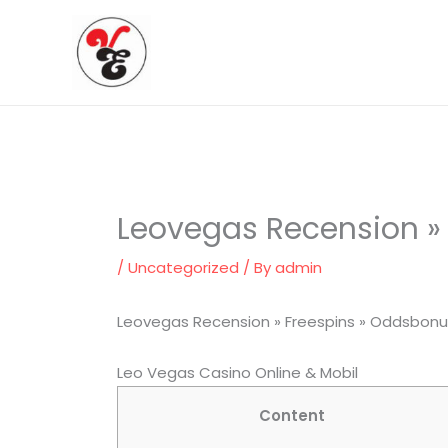
Skip
to
content
Leovegas Recension »
/
Uncategorized
/ By
admin
Leovegas Recension » Freespins » Oddsbonu
Leo Vegas Casino Online & Mobil
Content