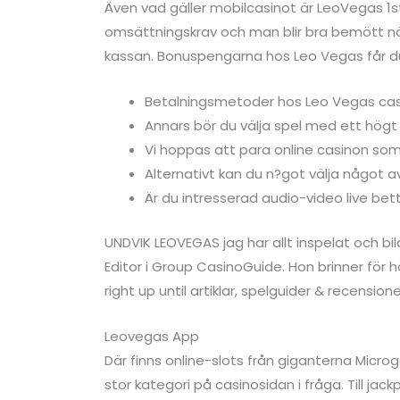
Även vad gäller mobilcasinot är LeoVegas 1st
omsättningskrav och man blir bra bemött när 
kassan. Bonuspengarna hos Leo Vegas får du
Betalningsmetoder hos Leo Vegas casi
Annars bör du välja spel med ett högt R
Vi hoppas att para online casinon som v
Alternativt kan du n?got välja något a
Är du intresserad audio-video live bett
UNDVIK LEOVEGAS jag har allt inspelat och bi
Editor i Group CasinoGuide. Hon brinner för h
right up until artiklar, spelguider & recens
Leovegas App
Där finns online-slots från giganterna Micro
stor kategori på casinosidan i fråga. Till 