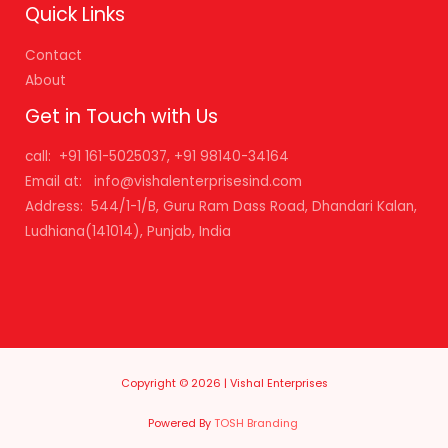
Quick Links
Contact
About
Get in Touch with Us
call: +91 161-5025037, +91 98140-34164
Email at: info@vishalenterprisesind.com
Address: 544/1-1/B, Guru Ram Dass Road, Dhandari Kalan,
Ludhiana(141014), Punjab, India
Copyright © 2026 | Vishal Enterprises
Powered By
TOSH Branding