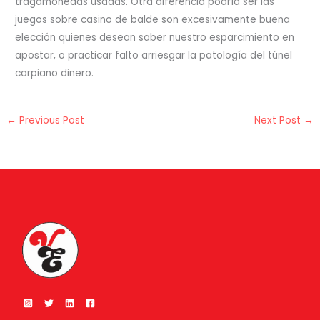
tragamonedas usadas. Otra diferencia podrí­a ser las
juegos sobre casino de balde son excesivamente buena
elección quienes desean saber nuestro esparcimiento en
apostar, o practicar falto arriesgar la patologí­a del túnel
carpiano dinero.
←
Previous Post
Next Post
→