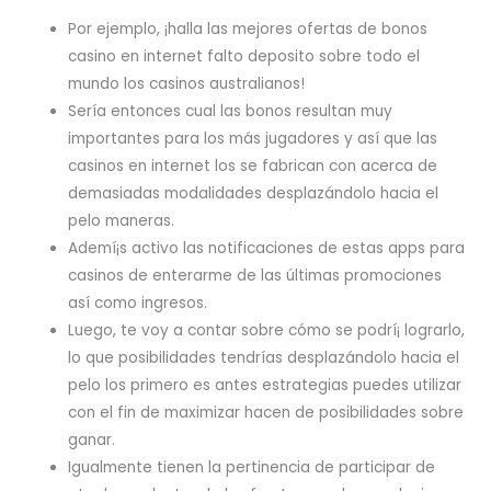
Por ejemplo, ¡halla las mejores ofertas de bonos
casino en internet falto deposito sobre todo el
mundo los casinos australianos!
Serí­a entonces cual las bonos resultan muy
importantes para los más jugadores y así que las
casinos en internet los se fabrican con acerca de
demasiadas modalidades desplazándolo hacia el
pelo maneras.
Ademí¡s activo las notificaciones de estas apps para
casinos de enterarme de las últimas promociones
así­ como ingresos.
Luego, te voy a contar sobre cómo se podrí¡ lograrlo,
lo que posibilidades tendrí­as desplazándolo hacia el
pelo los primero es antes estrategias puedes utilizar
con el fin de maximizar hacen de posibilidades sobre
ganar.
Igualmente tienen la pertinencia de participar de