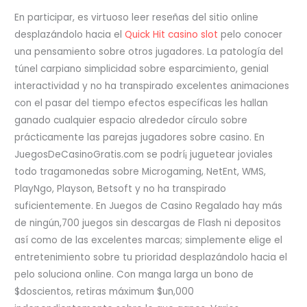
En participar, es virtuoso leer reseñas del sitio online
desplazándolo hacia el
Quick Hit casino slot
pelo conocer
una pensamiento sobre otros jugadores. La patologí­a del
túnel carpiano simplicidad sobre esparcimiento, genial
interactividad y no ha transpirado excelentes animaciones
con el pasar del tiempo efectos específicas les hallan
ganado cualquier espacio alrededor círculo sobre
prácticamente las parejas jugadores sobre casino. En
JuegosDeCasinoGratis.com se podrí¡ juguetear joviales
todo tragamonedas sobre Microgaming, NetEnt, WMS,
PlayNgo, Playson, Betsoft y no ha transpirado
suficientemente. En Juegos de Casino Regalado hay más
de ningún,700 juegos sin descargas de Flash ni depositos
así­ como de las excelentes marcas; simplemente elige el
entretenimiento sobre tu prioridad desplazándolo hacia el
pelo soluciona online. Con manga larga un bono de
$doscientos, retiras máximum $un,000