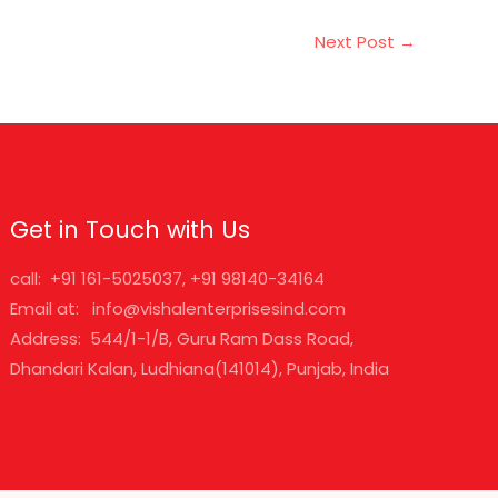
Next Post
→
Get in Touch with Us
call: +91 161-5025037, +91 98140-34164
Email at: info@vishalenterprisesind.com
Address: 544/1-1/B, Guru Ram Dass Road,
Dhandari Kalan, Ludhiana(141014), Punjab, India