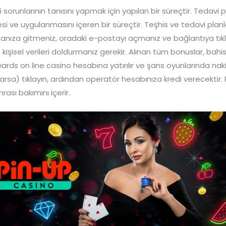
i sorunlarının tanısını yapmak için yapılan bir süreçtir. Tedav
si ve uygulanmasını içeren bir süreçtir. Teşhis ve tedavi plan
tanıza gitmeniz, oradaki e-postayı açmanız ve bağlantıya tıkl
şisel verileri doldurmanız gerekir. Alınan tüm bonuslar, bahis
ards on line casino hesabına yatırılır ve şans oyunlarında nakit 
sa) tıklayın, ardından operatör hesabınıza kredi verecektir. Perio
rası bakımını içerir.