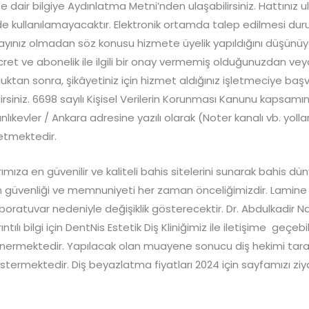
inize dair bilgiye Aydınlatma Metni’nden ulaşabilirsiniz. Hattını
e kullanılamayacaktır. Elektronik ortamda talep edilmesi dur
yınız olmadan söz konusu hizmete üyelik yapıldığını düşünüyor
ret ve abonelik ile ilgili bir onay vermemiş olduğunuzdan veya h
tan sonra, şikâyetiniz için hizmet aldığınız işletmeciye başvur
siniz. 6698 sayılı Kişisel Verilerin Korunması Kanunu kapsamında 
lıkevler / Ankara adresine yazılı olarak (Noter kanalı vb. yollarla) 
e etmektedir.
arımıza en güvenilir ve kaliteli bahis sitelerini sunarak bahis d
ın güvenliği ve memnuniyeti her zaman önceliğimizdir. Lamine d
boratuvar nedeniyle değişiklik gösterecektir. Dr. Abdulkadir Na
tılı bilgi için DentNis Estetik Diş Kliniğimiz ile iletişime geçebili
önermektedir. Yapılacak olan muayene sonucu diş hekimi tarafı
stermektedir. Diş beyazlatma fiyatları 2024 için sayfamızı ziya