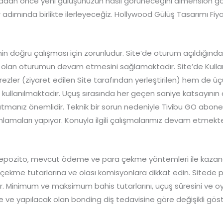
an önce yeni gülüşünüzün nasıl görüneceğini dimension göste
dımında birlikte ilerleyeceğiz. Hollywood Gülüş Tasarımı Fiyatları
e’nin doğru çalışması için zorunludur. Site’de oturum açıldığınd
 olan oturumun devam etmesini sağlamaktadır. Site’de Kullanıla
rezler (ziyaret edilen Site tarafından yerleştirilen) hem de ü
) kullanılmaktadır. Uçuş sırasında her geçen saniye katsayının
anız önemlidir. Teknik bir sorun nedeniyle Tivibu GO aboneli
lamaları yapıyor. Konuyla ilgili çalışmalarımız devam etmekt
ozito, mevcut ödeme ve para çekme yöntemleri ile kazanç ve
me tutarlarına ve olası komisyonlara dikkat edin. Sitede pa
Minimum ve maksimum bahis tutarlarını, uçuş süresini ve oy
e ve yapılacak olan bonding diş tedavisine göre değişikli göst