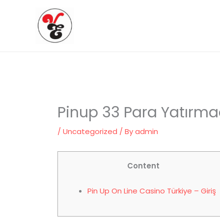
Skip
to
content
Pinup 33 Para Yatırm
/
Uncategorized
/ By
admin
Content
Pin Up On Line Casino Türkiye – Giriş