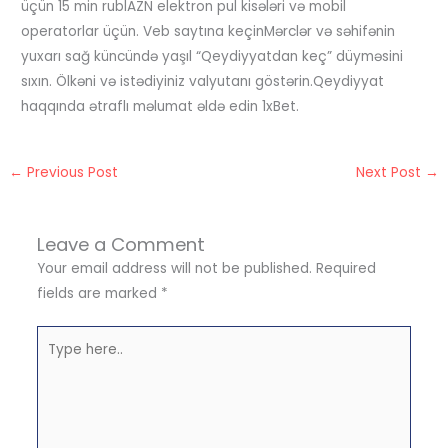
üçün 15 min rublAZN elektron pul kisələri və mobil
operatorlar üçün. Veb saytına keçinMərclər və səhifənin
yuxarı sağ küncündə yaşıl “Qeydiyyatdan keç” düyməsini
sıxın. Ölkəni və istədiyiniz valyutanı göstərin.Qeydiyyat
haqqında ətraflı məlumat əldə edin 1xBet.
←
Previous Post
Next Post
→
Leave a Comment
Your email address will not be published.
Required
fields are marked
*
Type
here..