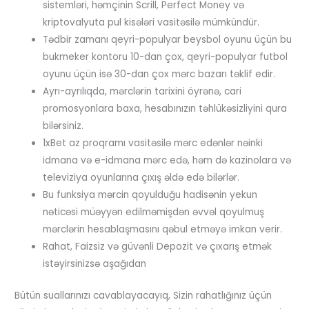
sistemləri, həmçinin Scrill, Perfect Money və
kriptovalyuta pul kisələri vasitəsilə mümkündür.
Tədbir zamanı qeyri-populyar beysbol oyunu üçün bu
bukmeker kontoru 10-dan çox, qeyri-populyar futbol
oyunu üçün isə 30-dan çox mərc bazarı təklif edir.
Ayrı-ayrılıqda, mərclərin tarixini öyrənə, cari
promosyonlara baxa, hesabınızın təhlükəsizliyini qura
bilərsiniz.
1xBet az proqramı vasitəsilə mərc edənlər nəinki
idmana və e-idmana mərc edə, həm də kazinolara və
televiziya oyunlarına çıxış əldə edə bilərlər.
Bu funksiya mərcin qoyulduğu hadisənin yekun
nəticəsi müəyyən edilməmişdən əvvəl qoyulmuş
mərclərin hesablaşmasını qəbul etməyə imkan verir.
Rahat, Faizsiz və güvənli Depozit və çıxarış etmək
istəyirsinizsə aşağıdan
Bütün suallarınızı cavablayacayıq, Sizin rahatlığınız üçün