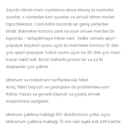
Saytda idman mərc oyunlarına əlavə olaraq siz kazinolar,
oyunlar, o cümlədən kart oyunları və virtual idman növləri
tapa bilərsiniz. Canlı bahis bazarda ən geniş yerlərdən
biridir. Bukmeker kontoru canlı və oyun öncəsi mərcləri bir
kuponda – birləşdirməyə imkan verir. Tədbir zamanı qeyri-
populyar beysbol oyunu üçün bu bukmeker kontoru 10-dan
çox, qeyri-populyar futbol oyunu üçün isə 30-dan çox mərc
bazarı təklif edir. Bütün hallarda proses bir və ya iki
dəqiqədən çox çəkmir.
Minimum və maksimum tariflərMərclər 1xBet
Artıq, 1XBet Depozit və çıxarışların da problemlərə son!.
Rahat, Faizsiz və güvənli Depozit və çıxarış etmək
istəyirsinizsə aşağıdan
Minimum çəkilmə məbləği 100-dirAZN bütün yollar üçün.
Maksimum çəkilmə məbləği 75 min rubl təşkil edir.AZN kartlar