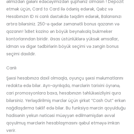
əlimizdən gələni edəcəyimizdən şüphəniz olmasın ! Depozit
etmək üçün, Card to Card ilə ödəniş edərək, Qəbz və
Hesabınızın ID ni canlı dəstəkdə təqdim edərək, Balansınızı
artıra bilərsiniz. 250-ə qədər zəmanətli bonus qazanın və
qazanın! 1xBet kazino ən böyük beynəlxalq bukmeker
kontorlarından biridir. Əsas üstünlüklərə yüksək əmsallar,
idman və digər tədbirlərin böyük seçimi və zəngin bonus
seçimi daxildir.
Canlı
Şəxsi hesabınıza daxil olmaqla, oyunçu şəxsi məlumatlarını
redaktə edə bilər. Ayrı-ayrılıqda, mərclərin tarixini öyrənə,
cari promosyonlara baxa, hesabınızın təhlükəsizliyini qura
bilərsiniz. Yerləşdirilmiş mərclər üçün şirkət “Cash Out” erkən
nağdlaşdırma təklif edə bilər. Bu funksiya mərcin qoyulduğu
hadisənin yekun nəticəsi müəyyən edilməmişdən əvvəl
qoyulmuş mərclərin hesablaşmasını qəbul etməyə imkan
verir.