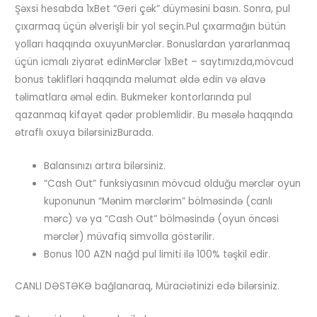
Şəxsi hesabda 1xBet “Geri çək” düyməsini basın. Sonra, pul
çıxarmaq üçün əlverişli bir yol seçin.Pul çıxarmağın bütün
yolları haqqında oxuyunMərclər. Bonuslardan yararlanmaq
üçün icmalı ziyarət edinMərclər 1xBet – saytımızda,mövcud
bonus təklifləri haqqında məlumat əldə edin və əlavə
təlimatlara əməl edin. Bukmeker kontorlarında pul
qazanmaq kifayət qədər problemlidir. Bu məsələ haqqında
ətraflı oxuya bilərsinizBurada.
Balansınızı artıra bilərsiniz.
“Cash Out” funksiyasının mövcud olduğu mərclər oyun
kuponunun “Mənim mərclərim” bölməsində (canlı
mərc) və ya “Cash Out” bölməsində (oyun öncəsi
mərclər) müvafiq simvolla göstərilir.
Bonus 100 AZN nağd pul limiti ilə 100% təşkil edir.
CANLI DƏSTƏKƏ bağlanaraq, Müraciətinizi edə bilərsiniz.