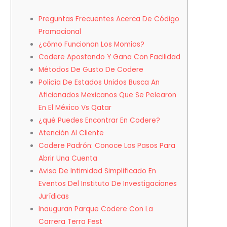
Preguntas Frecuentes Acerca De Código
Promocional
¿cómo Funcionan Los Momios?
Codere Apostando Y Gana Con Facilidad
Métodos De Gusto De Codere
Policía De Estados Unidos Busca An
Aficionados Mexicanos Que Se Pelearon
En El México Vs Qatar
¿qué Puedes Encontrar En Codere?
Atención Al Cliente
Codere Padrón: Conoce Los Pasos Para
Abrir Una Cuenta
Aviso De Intimidad Simplificado En
Eventos Del Instituto De Investigaciones
Jurídicas
Inauguran Parque Codere Con La
Carrera Terra Fest