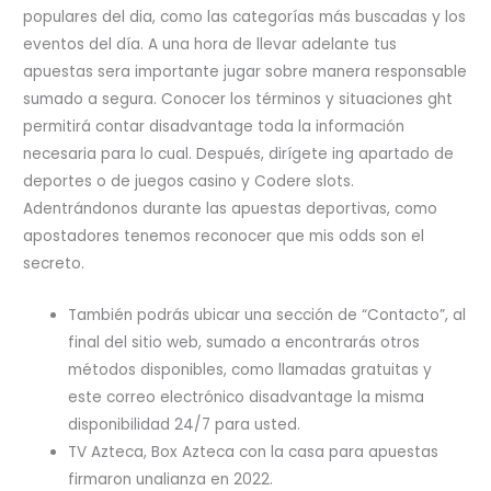
populares del dia, como las categorías más buscadas y los
eventos del día. A una hora de llevar adelante tus
apuestas sera importante jugar sobre manera responsable
sumado a segura. Conocer los términos y situaciones ght
permitirá contar disadvantage toda la información
necesaria para lo cual. Después, dirígete ing apartado de
deportes o de juegos casino y Codere slots.
Adentrándonos durante las apuestas deportivas, como
apostadores tenemos reconocer que mis odds son el
secreto.
También podrás ubicar una sección de “Contacto”, al
final del sitio web, sumado a encontrarás otros
métodos disponibles, como llamadas gratuitas y
este correo electrónico disadvantage la misma
disponibilidad 24/7 para usted.
TV Azteca, Box Azteca con la casa para apuestas
firmaron unalianza en 2022.