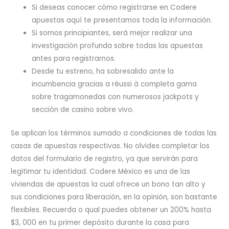
Si deseas conocer cómo registrarse en Codere
apuestas aquí te presentamos toda la información.
Si somos principiantes, será mejor realizar una
investigación profunda sobre todas las apuestas
antes para registrarnos.
Desde tu estreno, ha sobresalido ante la
incumbencia gracias a réussi à completa gama
sobre tragamonedas con numerosos jackpots y
sección de casino sobre vivo.
Se aplican los términos sumado a condiciones de todas las
casas de apuestas respectivas. No olvides completar los
datos del formulario de registro, ya que servirán para
legitimar tu identidad. Codere México es una de las
viviendas de apuestas la cual ofrece un bono tan alto y
sus condiciones para liberación, en la opinión, son bastante
flexibles. Recuerda o qual puedes obtener un 200% hasta
$3, 000 en tu primer depósito durante la casa para