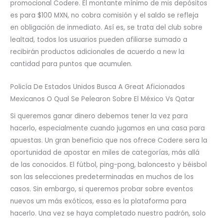
promocional Codere. El montante mínimo de mis depósitos
es para $100 MXN, no cobra comisión y el saldo se refleja
en obligación de inmediato. Así es, se trata del club sobre
lealtad, todos los usuarios pueden afiliarse sumado a
recibirán productos adicionales de acuerdo a new la
cantidad para puntos que acumulen.
Policía De Estados Unidos Busca A Great Aficionados
Mexicanos O Qual Se Pelearon Sobre El México Vs Qatar
Si queremos ganar dinero debemos tener la vez para
hacerlo, especialmente cuando jugamos en una casa para
apuestas. Un gran beneficio que nos ofrece Codere sera la
oportunidad de apostar en miles de categorías, más allá
de las conocidos. El fútbol, ping-pong, baloncesto y béisbol
son las selecciones predeterminadas en muchos de los
casos. Sin embargo, si queremos probar sobre eventos
nuevos um más exóticos, essa es la plataforma para
hacerlo. Una vez se haya completado nuestro padrón, solo