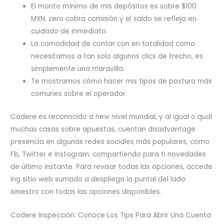
El monto mínimo de mis depósitos es sobre $100
MXN, zero cobra comisión y el saldo se refleja en
cuidado de inmediato.
La comodidad de contar con en totalidad como
necesitamos a tan solo algunos clics de trecho, es
simplemente una maravilla.
Te mostramos cómo hacer mis tipos de postura más
comunes sobre el operador.
Codere es reconocido a new nivel mundial, y al igual o qual
muchas casas sobre apuestas, cuentan disadvantage
presencia en algunas redes sociales más populares, como
Fb, Twitter e Instagram, compartiendo para ti novedades
de último instante. Para revisar todas las opciones, accede
ing sitio web sumado a despliega la puntal del lado
siniestro con todas las opciones disponibles.
Codere Inspección: Conoce Los Tips Para Abrir Una Cuenta