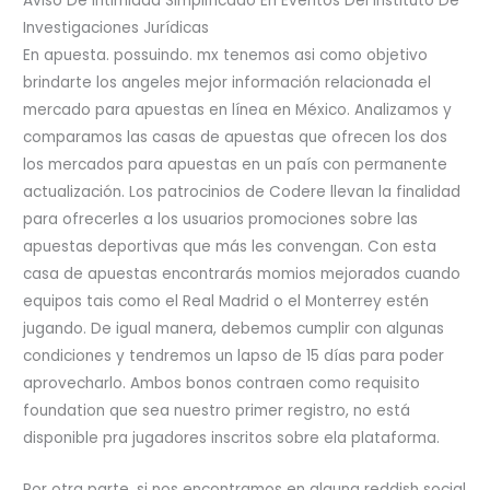
Aviso De Intimidad Simplificado En Eventos Del Instituto De
Investigaciones Jurídicas
En apuesta. possuindo. mx tenemos asi como objetivo
brindarte los angeles mejor información relacionada el
mercado para apuestas en línea en México. Analizamos y
comparamos las casas de apuestas que ofrecen los dos
los mercados para apuestas en un país con permanente
actualización. Los patrocinios de Codere llevan la finalidad
para ofrecerles a los usuarios promociones sobre las
apuestas deportivas que más les convengan. Con esta
casa de apuestas encontrarás momios mejorados cuando
equipos tais como el Real Madrid o el Monterrey estén
jugando. De igual manera, debemos cumplir con algunas
condiciones y tendremos un lapso de 15 días para poder
aprovecharlo. Ambos bonos contraen como requisito
foundation que sea nuestro primer registro, no está
disponible pra jugadores inscritos sobre ela plataforma.
Por otra parte, si nos encontramos en alguna reddish social