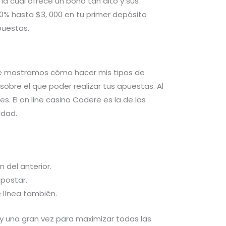
 la cual ofrece un bono tan alto y sus
00% hasta $3, 000 en tu primer depósito
puestas.
 Te mostramos cómo hacer mis tipos de
bre el que poder realizar tus apuestas. Al
. El on line casino Codere es la de las
idad.
 del anterior.
apostar.
 línea también.
y una gran vez para maximizar todas las