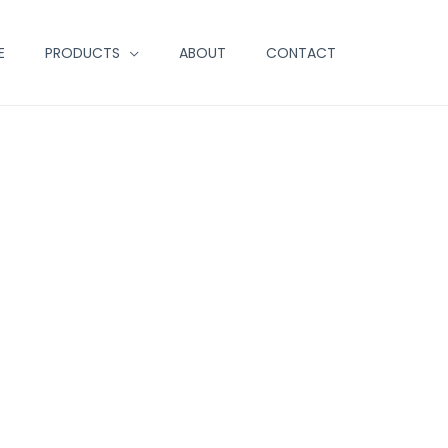
E
PRODUCTS
ABOUT
CONTACT