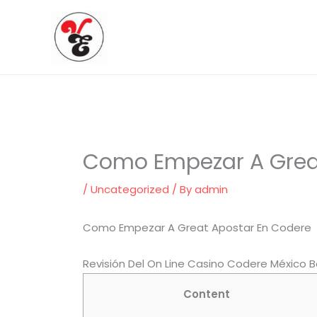
Skip
to
content
Como Empezar A Grea
/
Uncategorized
/ By
admin
Como Empezar A Great Apostar En Codere
Revisión Del On Line Casino Codere México
Content