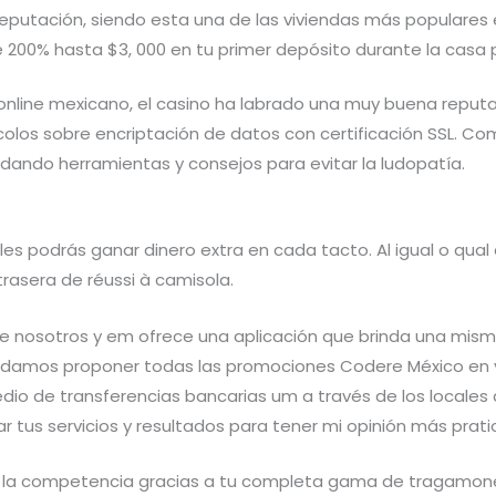
eputación, siendo esta una de las viviendas más populares 
 200% hasta $3, 000 en tu primer depósito durante la casa 
nline mexicano, el casino ha labrado una muy buena reputaci
olos sobre encriptación de datos con certificación SSL. Com
ndando herramientas y consejos para evitar la ludopatía.
 podrás ganar dinero extra en cada tacto. Al igual o qual c
trasera de réussi à camisola.
 nosotros y em ofrece una aplicación que brinda una misma 
ndamos proponer todas las promociones Codere México en v
dio de transferencias bancarias um a través de los locales
tus servicios y resultados para tener mi opinión más prati
te la competencia gracias a tu completa gama de tragamon