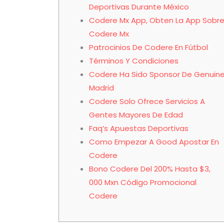
Deportivas Durante México
Codere Mx App, Obten La App Sobr
Codere Mx
Patrocinios De Codere En Fútbol
Términos Y Condiciones
Codere Ha Sido Sponsor De Genuin
Madrid
Codere Solo Ofrece Servicios A
Gentes Mayores De Edad
Faq’s Apuestas Deportivas
Como Empezar A Good Apostar En
Codere
Bono Codere Del 200% Hasta $3,
000 Mxn Código Promocional
Codere