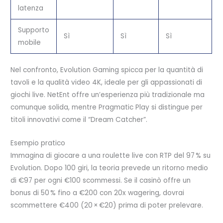
latenza
Supporto
Sì
Sì
Sì
mobile
Nel confronto, Evolution Gaming spicca per la quantità di
tavoli e la qualità video 4K, ideale per gli appassionati di
giochi live. NetEnt offre un’esperienza più tradizionale ma
comunque solida, mentre Pragmatic Play si distingue per
titoli innovativi come il “Dream Catcher”.
Esempio pratico
Immagina di giocare a una roulette live con RTP del 97 % su
Evolution. Dopo 100 giri, la teoria prevede un ritorno medio
di €97 per ogni €100 scommessi. Se il casinò offre un
bonus di 50 % fino a €200 con 20x wagering, dovrai
scommettere €400 (20 × €20) prima di poter prelevare.