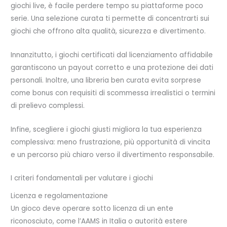
giochi live, è facile perdere tempo su piattaforme poco
serie. Una selezione curata ti permette di concentrarti sui
giochi che offrono alta qualità, sicurezza e divertimento.
Innanzitutto, i giochi certificati dal licenziamento affidabile
garantiscono un payout corretto e una protezione dei dati
personali. Inoltre, una libreria ben curata evita sorprese
come bonus con requisiti di scommessa irrealistici o termini
di prelievo complessi.
Infine, scegliere i giochi giusti migliora la tua esperienza
complessiva: meno frustrazione, più opportunità di vincita
e un percorso più chiaro verso il divertimento responsabile.
I criteri fondamentali per valutare i giochi
Licenza e regolamentazione
Un gioco deve operare sotto licenza di un ente
riconosciuto, come l’AAMS in Italia o autorità estere