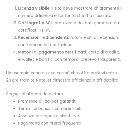
Licenza visibile
: il sito deve mostrare chiaramente il
numero di licenza e l’autorità che l’ha rilasciata.
Crittografia SSL
: protezione dei dati garantita da
certificati HTTPS.
Recensioni indipendenti
: forum e siti di recensioni
confermano la reputazione.
Metodi di pagamento certificati
: carte di credito,
e‑wallet e bonifici con tempi di prelievo trasparenti.
Un esempio concreto: un casinò che offre prelievi entro
24 ore tramite Neteller dimostra efficienza e affidabilità.
Segnali di allarme da evitare
Promesse di jackpot garantiti.
Termini di bonus incomprensibili.
Assenza di supporto clienti live.
Pagamenti con ritardi frequenti.