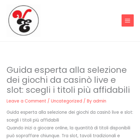
Skip
to
content
Guida esperta alla selezione
dei giochi da casinò live e
slot: scegli i titoli più affidabili
Leave a Comment
/
Uncategorized
/ By
admin
Guida esperta alla selezione dei giochi da casinò live e slot:
scegli i titoli più affidabili
Quando inizi a giocare online, la quantità di titoli disponibili
può sopraffare chiunque. Tra slot, tavoli tradizionali e