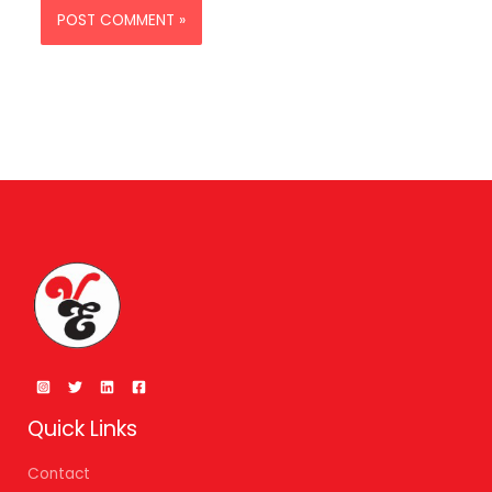
Quick Links
Contact