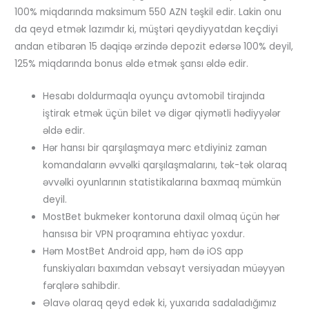
100% miqdarında maksimum 550 AZN təşkil edir. Lakin onu
da qeyd etmək lazımdır ki, müştəri qeydiyyatdan keçdiyi
andan etibarən 15 dəqiqə ərzində depozit edərsə 100% deyil,
125% miqdarında bonus əldə etmək şansı əldə edir.
Hesabı doldurmaqla oyunçu avtomobil tirajında ​​
iştirak etmək üçün bilet və digər qiymətli hədiyyələr
əldə edir.
Hər hansı bir qarşılaşmaya mərc etdiyiniz zaman
komandaların əvvəlki qarşılaşmalarını, tək-tək olaraq
əvvəlki oyunlarının statistikalarına baxmaq mümkün
deyil.
MostBet bukmeker kontoruna daxil olmaq üçün hər
hansısa bir VPN proqramına ehtiyac yoxdur.
Həm MostBet Android app, həm də iOS app
funskiyaları baxımdan vebsayt versiyadan müəyyən
fərqlərə sahibdir.
Əlavə olaraq qeyd edək ki, yuxarıda sadaladığımız