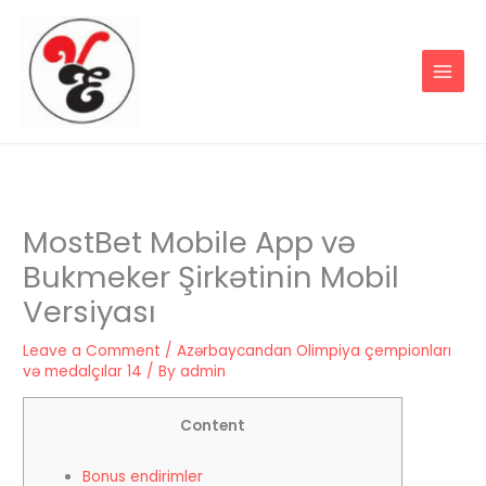
Skip
to
content
MostBet Mobile App və
Bukmeker Şirkətinin Mobil
Versiyası
Leave a Comment
/
Azərbaycandan Olimpiya çempionları
və medalçılar 14
/ By
admin
Content
Bonus endirimler