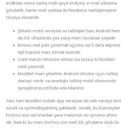
etdikdən sonra təstiq maili qeyd etdiyiniz e-mail adresinə
göndərilir, həmin mail vasitəsi ilə hesabınızı təstiqləməyiniz
tövsiyə olunandır.
Şirkətin mobil versiyası və tətbiqləri həm Android həm
də iOS cihazlarda çox yaxşı mərc təcrübəsi yaşadır.
Bonusu real pula çevirmək üçünsə, azı 5 dəfə ekpress
tipli kupona mərc etmək lazımdır.
Canlı mərcin olmazsa-olmazı isə sözsüz ki MostBet
canlı yayımdır.
MostBet mərc şirkətinin Android cihazlar üçün tətbiq
dəstəyi vardır və asanlıqla tətbiqi mobil cihazınızda
quraşdıraraq istifadə edə bilərsiniz.
Yəni, həm MostBet mobile app versiyası da veb versiya kimi
sürətli və optimallaşdırılmış şəkildədir. Üstəlik, bu bukmeyker
kontoru sizə aid istənilən şəxsi məlumatı da qoruma altına
alır. Belə ki, bu mərc kontoru son nəsil SSL şifrələmə üsulu ilə