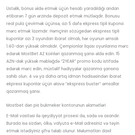
Üstəlik, bonus əldə etmək üçün hesab yaradıldığı andan
etibarən 7 gün ərzində depozit etmək mütləqdir. Bonusu
real pula çevirmək üçünsə, azı 5 dəfə ekpress tipli kupona
mərc etmək lazımdır. Həmçinin sözügedən ekspress tipli
kuponlar azı 3 oyundan ibarət olmalı, hər oyunun əmsalı
1.40-dan yüksək olmalıdır. Çempionlar liqası oyunlarına mərc
edərək MostBet AZ koinləri qazanmaq şansı əldə edin. 15
AZN-dək yüksək məbləğdə “2YEAR” promo kodu istifadə
edərək mərc edin, müxtəlif hədiyyələr qazanma şansına
sahib olun. 4 və ya daha artıq idman hadisəsindən ibarət
ekpress kuponlar üçün əlavə “ekspress buster” əmsallar
qazanmaq şansı.
Mostbet dən pis bukmeker kontorunun əlamətləri
E-Mail vasitəsi ilə qeydiyyat prosesi də, sadə və asandır.
Burada isə sizdən, ölkə, valyuta e-Mail adresiniz və təyin
etmək istədiyiniz şifrə tələb olunur. Məlumatları daxil