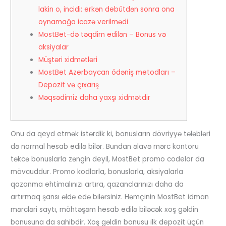
lakin o, incidi: erkən debütdən sonra ona
oynamağa icazə verilmədi
MostBet-də təqdim edilən – Bonus və
aksiyalar
Müştəri xidmətləri
MostBet Azerbaycan ödəniş metodları –
Depozit və çıxarış
Məqsədimiz daha yaxşı xidmətdir
Onu da qeyd etmək istərdik ki, bonusların dövriyyə tələbləri
də normal hesab edilə bilər. Bundan əlavə mərc kontoru
təkcə bonuslarla zəngin deyil, MostBet promo codelar da
mövcuddur. Promo kodlarla, bonuslarla, aksiyalarla
qazanma ehtimalınızı artıra, qazanclarınızı daha da
artırmaq şansı əldə edə bilərsiniz. Həmçinin MostBet idman
mərcləri saytı, möhtəşəm hesab edilə biləcək xoş gəldin
bonusuna da sahibdir. Xoş gəldin bonusu ilk depozit üçün