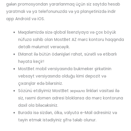
gələn promosyondan yararlanmaq üçün siz saytda hesab
yaratmalı və ya telefonunuzda və ya planşetinizdə indir
app Android və iOS.
Məqaləmizdə sizə qlobal lisenziyaya və çox böyük
nüfuza sahib olan MostBet AZ mərc kontoru haqqında
detallı məlumat verəcəyik.
EManat ilə bütün ödənişləri rahat, sürətli və etibarlı
həyata keçir!
MostBet mobil versiyasında bukmeker şirkətinin
vebsayt versiyasında olduğu kimi depozit və
çıxarışlar edə bilərsiniz.
Sözünü etdiyimiz MostBet зеркало linkləri vasitəsi ilə
siz, rəsmi domen adresi bloklansa da mərc kontoruna
daxil ola biləcəksiniz.
Burada isə sizdən, ölkə, valyuta e-Mail adresiniz və
təyin etmək istədiyiniz şifrə tələb olunur.