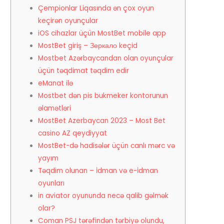
Çempionlar Liqasında ən çox oyun
keçirən oyunçular
iOS cihazlar üçün MostBet mobile app
MostBet giriş – Зеркало keçid
Mostbet Azərbaycandan olan oyunçular
üçün təqdimat təqdim edir
eManat ilə
Mostbet dən pis bukmeker kontorunun
əlamətləri
MostBet Azerbaycan 2023 – Most Bet
casino AZ qeydiyyat
MostBet-də hadisələr üçün canlı mərc və
yayım
Təqdim olunan – İdman və e-İdman
oyunları
in aviator oyununda necə qalib gəlmək
olar?
Coman PSJ tərəfindən tərbiyə olundu,