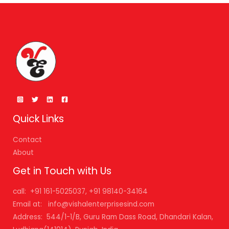
Quick Links
Contact
About
Get in Touch with Us
call: +91 161-5025037, +91 98140-34164
Email at: info@vishalenterprisesind.com
Address: 544/1-1/B, Guru Ram Dass Road, Dhandari Kalan,