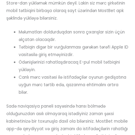
Store-dan yükləmək mümkün deyil. Lakin siz mərc şirkətinin
mobil tətbiqini birbaşa olaraq sayt üzərindən MostBet apk
şəklində yükləyə bilərsiniz.
Məlumatları doldurduqdan sonra çıxarışlar sizin üçün
əlçatan olacaqdır.
Tətbiqin digər bir vurğulanması gərəkən tərəfi Apple ID
vasitəsilə giriş etməyinizdir.
Ödənişlərinizi rahatlaşdıracaq E-pul mobil tətbiqini
yükləyin.
Canlı mərc vasitəsi ilə istifadəçilər oyunun gedişatına
uyğun mərc tərtib edə, qazanma ehtimalını artıra
bilər.
Sadə naviqasiya paneli sayəsində hansı bölmədə
olduğunuzdan asılı olmayaraq istədiyiniz zaman şəxsi
kabinetinizə bir toxunuşla daxil ola bilərsiniz. MostBet mobile
app-də qeydiyyat və giriş zamanı da istifadəçilərin rahatlığı