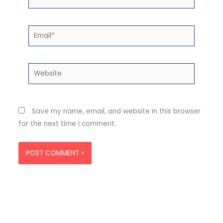
Email*
Website
Save my name, email, and website in this browser
for the next time I comment.