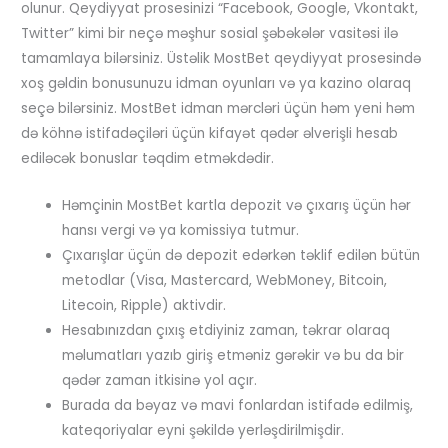
olunur. Qeydiyyat prosesinizi “Facebook, Google, Vkontakt,
Twitter” kimi bir neçə məşhur sosial şəbəkələr vasitəsi ilə
tamamlaya bilərsiniz. Üstəlik MostBet qeydiyyat prosesində
xoş gəldin bonusunuzu idman oyunları və ya kazino olaraq
seçə bilərsiniz. MostBet idman mərcləri üçün həm yeni həm
də köhnə istifadəçiləri üçün kifayət qədər əlverişli hesab
ediləcək bonuslar təqdim etməkdədir.
Həmçinin MostBet kartla depozit və çıxarış üçün hər
hansı vergi və ya komissiya tutmur.
Çıxarışlar üçün də depozit edərkən təklif edilən bütün
metodlar (Visa, Mastercard, WebMoney, Bitcoin,
Litecoin, Ripple) aktivdir.
Hesabınızdan çıxış etdiyiniz zaman, təkrar olaraq
məlumatları yazıb giriş etməniz gərəkir və bu da bir
qədər zaman itkisinə yol açır.
Burada da bəyaz və mavi fonlardan istifadə edilmiş,
kateqoriyalar eyni şəkildə yerləşdirilmişdir.