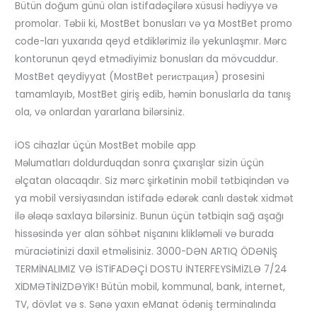
Bütün doğum günü olan istifadəçilərə xüsusi hədiyyə və
promolar. Təbii ki, MostBet bonusları və ya MostBet promo
code-ları yuxarıda qeyd etdiklərimiz ilə yekunlaşmır. Mərc
kontorunun qeyd etmədiyimiz bonusları da mövcuddur.
MostBet qeydiyyat (MostBet регистрация) prosesini
tamamlayıb, MostBet giriş edib, həmin bonuslarla da tanış
ola, və onlardan yararlana bilərsiniz.
iOS cihazlar üçün MostBet mobile app
Məlumatları doldurduqdan sonra çıxarışlar sizin üçün
əlçatan olacaqdır. Siz mərc şirkətinin mobil tətbiqindən və
ya mobil versiyasından istifadə edərək canlı dəstək xidmət
ilə ələqə saxlaya bilərsiniz. Bunun üçün tətbiqin sağ aşağı
hissəsində yer alan söhbət nişanını klikləməli və burada
müraciətinizi daxil etməlisiniz. 3000-DƏN ARTIQ ÖDƏNİŞ
TERMİNALIMIZ VƏ İSTİFADƏÇİ DOSTU İNTERFEYSİMİZLƏ 7/24
XİDMƏTİNİZDƏYİK! Bütün mobil, kommunal, bank, internet,
TV, dövlət və s. Sənə yaxın eManat ödəniş terminalında