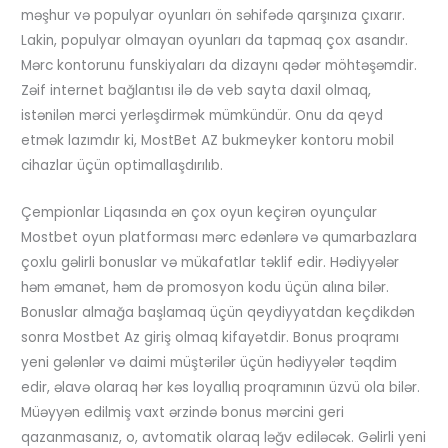
məşhur və populyar oyunları ön səhifədə qarşınıza çıxarır.
Lakin, populyar olmayan oyunları da tapmaq çox asandır.
Mərc kontorunu funskiyaları da dizaynı qədər möhtəşəmdir.
Zəif internet bağlantısı ilə də veb sayta daxil olmaq,
istənilən mərci yerləşdirmək mümkündür. Onu da qeyd
etmək lazımdır ki, MostBet AZ bukmeyker kontoru mobil
cihazlar üçün optimallaşdırılıb.
Çempionlar Liqasında ən çox oyun keçirən oyunçular
Mostbet oyun platforması mərc edənlərə və qumarbazlara
çoxlu gəlirli bonuslar və mükafatlar təklif edir. Hədiyyələr
həm əmanət, həm də promosyon kodu üçün alına bilər.
Bonuslar almağa başlamaq üçün qeydiyyatdan keçdikdən
sonra Mostbet Az giriş olmaq kifayətdir. Bonus proqramı
yeni gələnlər və daimi müştərilər üçün hədiyyələr təqdim
edir, əlavə olaraq hər kəs loyallıq proqramının üzvü ola bilər.
Müəyyən edilmiş vaxt ərzində bonus mərcini geri
qazanmasanız, o, avtomatik olaraq ləğv ediləcək. Gəlirli yeni