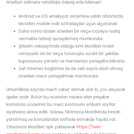
istədiyin xidmətə rahatlıqla ödəniş edə bilərsən!
Android və iOS əməliyyat sisteminə sahib cihazlarda
MostBet mobile indir istifadəçilər üçün əlçatandır.
Daha sonra sizdən istənilən bir neçə icazəyə razılıq
verməklə tətbiqi quraşdırmaq mümkündür.
Şirkətin vebsaytında olduğu kimi MostBet mobil
versiyada da bir neçə toxunuşla, sürətli bir şəkildə
kuponunuzu yarada və mərclərinizi yerləşdirə bilirsiniz.
Zəif internet bağlantısı ilə də veb sayta daxil olmaq,
istənilən mərci yerləşdirmək mümkündür.
Ümumilikdə saytda mənfi cəhət demək olar ki, yox deyəcək
qədər azdır. Bütün bu nüansları nəzərə alan peşəkar
komanda üzvlərimiz bu mərc kontorunu etibarlı saytlar
siyahısına əlavə edib. Xülasə, fikrimizcə MostBetdə hesab
yaratmaq və bonuslardan istifadə etməkdə fayda var.
Cihazınıza MostBet apk yükləyərək
https://1win-